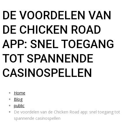
DE VOORDELEN VAN
DE CHICKEN ROAD
APP: SNEL TOEGANG
TOT SPANNENDE
CASINOSPELLEN
Home
Blog
public
De voordelen van de Chicken Road app: snel toegang tot
spannende casinospellen