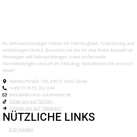
Ihr vertrauenswürdiger Partner für Fahrzeugkauf, Finanzierung und
erstklassigen Service. Besuchen Sie uns für eine breite Auswahl an
Neuwagen und Gebrauchtwagen sowie umfassende
Dienstleistungen rund um Ihr Fahrzeug. Kontaktieren Sie uns noch
heute!
Bahnhofstraße 100, 64521 Groß-Gerau
+(49) 0176 55 262 844
kontakt@schulz-automotive.de
Folge uns auf TikTok !
Schreib uns auf Telegram !
NÜTZLICHE LINKS
B2B Händler