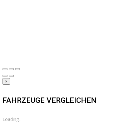
×
FAHRZEUGE VERGLEICHEN
Loading...