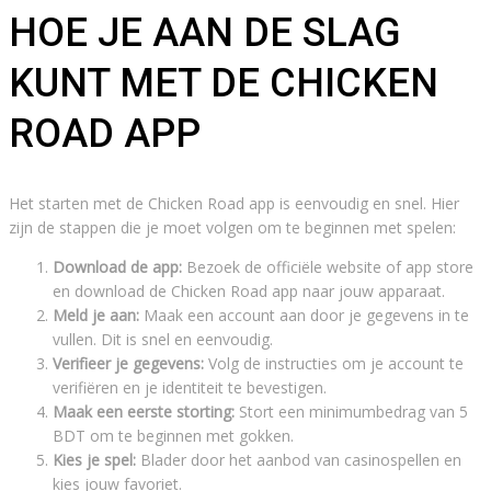
HOE JE AAN DE SLAG
KUNT MET DE CHICKEN
ROAD APP
Het starten met de Chicken Road app is eenvoudig en snel. Hier
zijn de stappen die je moet volgen om te beginnen met spelen:
Download de app:
Bezoek de officiële website of app store
en download de Chicken Road app naar jouw apparaat.
Meld je aan:
Maak een account aan door je gegevens in te
vullen. Dit is snel en eenvoudig.
Verifieer je gegevens:
Volg de instructies om je account te
verifiëren en je identiteit te bevestigen.
Maak een eerste storting:
Stort een minimumbedrag van 5
BDT om te beginnen met gokken.
Kies je spel:
Blader door het aanbod van casinospellen en
kies jouw favoriet.