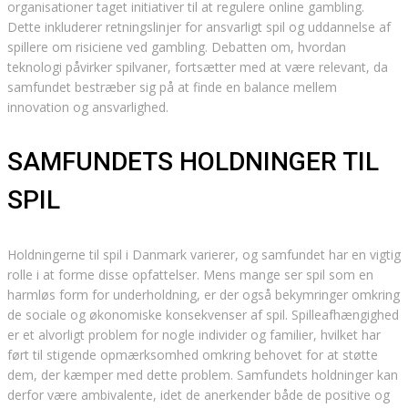
organisationer taget initiativer til at regulere online gambling.
Dette inkluderer retningslinjer for ansvarligt spil og uddannelse af
spillere om risiciene ved gambling. Debatten om, hvordan
teknologi påvirker spilvaner, fortsætter med at være relevant, da
samfundet bestræber sig på at finde en balance mellem
innovation og ansvarlighed.
SAMFUNDETS HOLDNINGER TIL
SPIL
Holdningerne til spil i Danmark varierer, og samfundet har en vigtig
rolle i at forme disse opfattelser. Mens mange ser spil som en
harmløs form for underholdning, er der også bekymringer omkring
de sociale og økonomiske konsekvenser af spil. Spilleafhængighed
er et alvorligt problem for nogle individer og familier, hvilket har
ført til stigende opmærksomhed omkring behovet for at støtte
dem, der kæmper med dette problem. Samfundets holdninger kan
derfor være ambivalente, idet de anerkender både de positive og