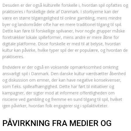
Desuden er der også kulturelle forskelle i, hvordan spil opfattes og
praktiseres i forskellige dele af Danmark. I storbyerne kan der
være en større tilgængelighed til online gambling, mens mindre
byer og landområder ofte har en mere traditionel tilgang til spil.
Dette kan føre til forskellige spilvaner, hvor nogle grupper måske
foretrækker lokale spilleformer, mens andre er mere åbne for
digitale platforme. Disse forskelle er med til at belyse, hvordan
kultur kan påvirke, hvilke typer spil der er populære, og hvordan de
praktiseres.
Endvidere er der også en voksende opmærksomhed omkring
ansvarligt spil i Danmark. Den danske kultur værdsætter åbenhed
og diskussion om emner, der kan have negative konsekvenser,
som f.eks. spilleafhængighed. Dette har ført til initiativer og
kampagner, der sigter mod at informere offentligheden om
risiciene ved gambling og fremme en sund tilgang til spil, hvilket
igen påvirker, hvordan folk engagerer sig i spilaktiviteter.
PÅVIRKNING FRA MEDIER OG