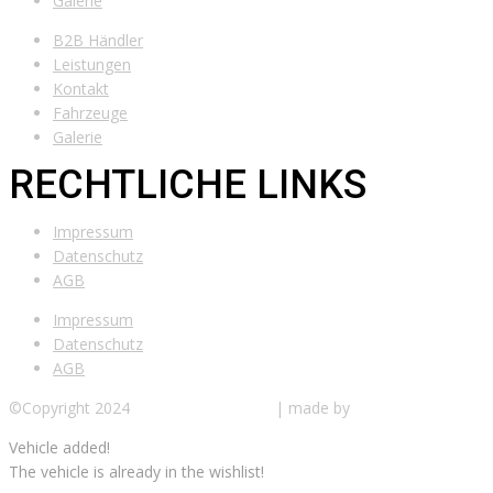
Galerie
B2B Händler
Leistungen
Kontakt
Fahrzeuge
Galerie
RECHTLICHE LINKS
Impressum
Datenschutz
AGB
Impressum
Datenschutz
AGB
©Copyright 2024
Schulz Automotive
.
| made by
EAT AGENCY
Vehicle added!
The vehicle is already in the wishlist!