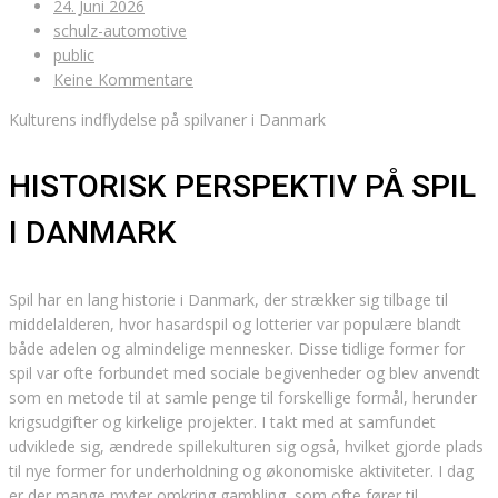
24. Juni 2026
schulz-automotive
public
Keine Kommentare
Kulturens indflydelse på spilvaner i Danmark
HISTORISK PERSPEKTIV PÅ SPIL
I DANMARK
Spil har en lang historie i Danmark, der strækker sig tilbage til
middelalderen, hvor hasardspil og lotterier var populære blandt
både adelen og almindelige mennesker. Disse tidlige former for
spil var ofte forbundet med sociale begivenheder og blev anvendt
som en metode til at samle penge til forskellige formål, herunder
krigsudgifter og kirkelige projekter. I takt med at samfundet
udviklede sig, ændrede spillekulturen sig også, hvilket gjorde plads
til nye former for underholdning og økonomiske aktiviteter. I dag
er der mange myter omkring gambling, som ofte fører til