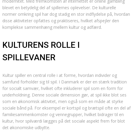
modernitet. Med fremkomsten af internettet er online gambling
blevet en betydelig del af spillernes oplevelser. De kulturelle
normer omkring spil har dog stadig en stor indflydelse på, hvordan
disse aktiviteter opfattes og praktiseres, hvilket afspejler den
komplekse sammenhæng mellem kultur og adfærd.
KULTURENS ROLLE I
SPILLEVANER
Kultur spiller en central rolle i at forme, hvordan individer og
samfund forholder sig til spil. I Danmark er der en stærk tradition
for socialt samvær, hvilket ofte inkluderer spil som en form for
underholdning. Denne sociale dimension gør, at spil ikke blot ses
som en økonomisk aktivitet, men også som en måde at styrke
sociale bånd på. For eksempel er kortspil og brætspil ofte en del af
familiesammenkomster og vennegrupper, hvilket bidrager til en
kultur, hvor spilværdi lægges på det sociale aspekt frem for blot
det økonomiske udbytte.