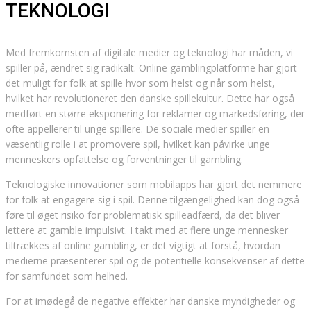
TEKNOLOGI
Med fremkomsten af digitale medier og teknologi har måden, vi
spiller på, ændret sig radikalt. Online gamblingplatforme har gjort
det muligt for folk at spille hvor som helst og når som helst,
hvilket har revolutioneret den danske spillekultur. Dette har også
medført en større eksponering for reklamer og markedsføring, der
ofte appellerer til unge spillere. De sociale medier spiller en
væsentlig rolle i at promovere spil, hvilket kan påvirke unge
menneskers opfattelse og forventninger til gambling.
Teknologiske innovationer som mobilapps har gjort det nemmere
for folk at engagere sig i spil. Denne tilgængelighed kan dog også
føre til øget risiko for problematisk spilleadfærd, da det bliver
lettere at gamble impulsivt. I takt med at flere unge mennesker
tiltrækkes af online gambling, er det vigtigt at forstå, hvordan
medierne præsenterer spil og de potentielle konsekvenser af dette
for samfundet som helhed.
For at imødegå de negative effekter har danske myndigheder og