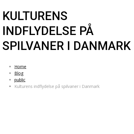
KULTURENS
INDFLYDELSE PÅ
SPILVANER I DANMARK
Home
Blog
public
Kulturens indflydelse på spilvaner i Danmark