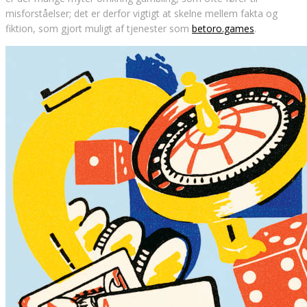
misforståelser; det er derfor vigtigt at skelne mellem fakta og
fiktion, som gjort muligt af tjenester som
betoro.games
.