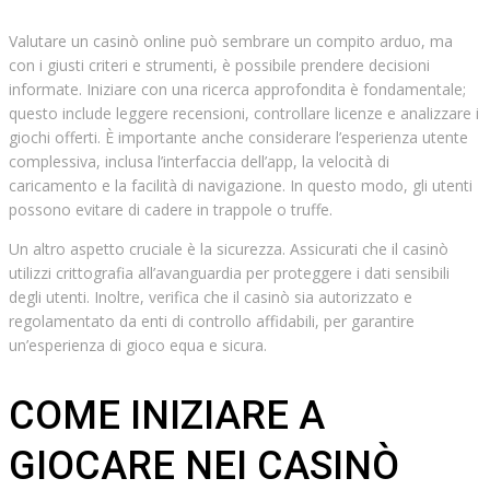
Valutare un casinò online può sembrare un compito arduo, ma
con i giusti criteri e strumenti, è possibile prendere decisioni
informate. Iniziare con una ricerca approfondita è fondamentale;
questo include leggere recensioni, controllare licenze e analizzare i
giochi offerti. È importante anche considerare l’esperienza utente
complessiva, inclusa l’interfaccia dell’app, la velocità di
caricamento e la facilità di navigazione. In questo modo, gli utenti
possono evitare di cadere in trappole o truffe.
Un altro aspetto cruciale è la sicurezza. Assicurati che il casinò
utilizzi crittografia all’avanguardia per proteggere i dati sensibili
degli utenti. Inoltre, verifica che il casinò sia autorizzato e
regolamentato da enti di controllo affidabili, per garantire
un’esperienza di gioco equa e sicura.
COME INIZIARE A
GIOCARE NEI CASINÒ