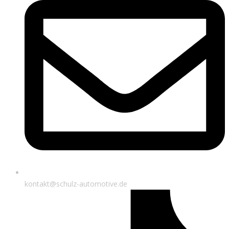
kontakt@schulz-automotive.de