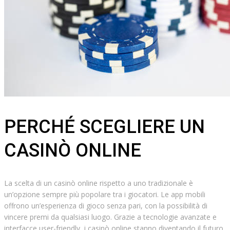
PERCHÉ SCEGLIERE UN
CASINÒ ONLINE
La scelta di un casinò online rispetto a uno tradizionale è
un’opzione sempre più popolare tra i giocatori. Le app mobili
offrono un’esperienza di gioco senza pari, con la possibilità di
vincere premi da qualsiasi luogo. Grazie a tecnologie avanzate e
interfacce user-friendly, i casinò online stanno diventando il futuro