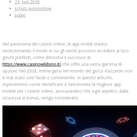
23. Juni 2026
schulz-automotive
public
Nel panorama dei casinò online, le app mobili stanno
rivoluzionando il modo in cui gli utenti possono accedere ai loro
giochi preferiti, come dimostra il successo di
https://www.casinowildsino.it/
che offre una vasta gamma di
opzioni. Nel 2026, immergersi nel mondo del gioco d’azzardo non
è mai stato così facile e conveniente. In questo articolo,
esploreremo come identificare e selezionare la migliore app
mobile per i casinò online, assicurandoci che ogni aspetto, dalla
sicurezza ai bonus, venga considerato.