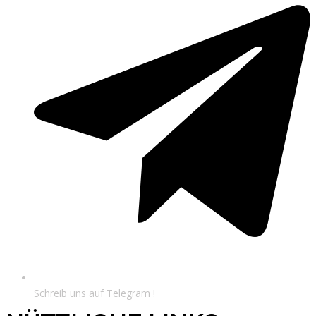
Schreib uns auf Telegram !