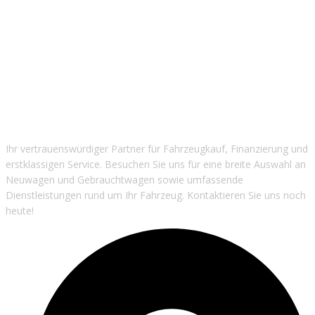
Ihr vertrauenswürdiger Partner für Fahrzeugkauf, Finanzierung und
erstklassigen Service. Besuchen Sie uns für eine breite Auswahl an
Neuwagen und Gebrauchtwagen sowie umfassende
Dienstleistungen rund um Ihr Fahrzeug. Kontaktieren Sie uns noch
heute!