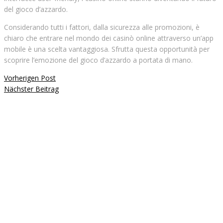
del gioco d’azzardo.
Considerando tutti i fattori, dalla sicurezza alle promozioni, è
chiaro che entrare nel mondo dei casinò online attraverso un’app
mobile è una scelta vantaggiosa. Sfrutta questa opportunità per
scoprire l’emozione del gioco d’azzardo a portata di mano.
Vorherigen Post
Nächster Beitrag