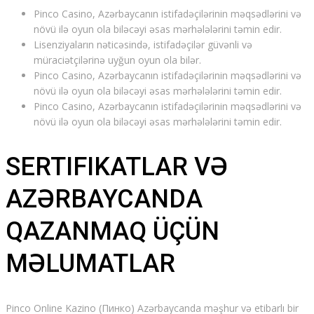
Pinco Casino, Azərbaycanın istifadəçilərinin məqsədlərini və
növü ilə oyun ola biləcəyi əsas mərhələlərini təmin edir.
Lisenziyaların nəticəsində, istifadəçilər güvənli və
müraciətçilərinə uyğun oyun ola bilər.
Pinco Casino, Azərbaycanın istifadəçilərinin məqsədlərini və
növü ilə oyun ola biləcəyi əsas mərhələlərini təmin edir.
Pinco Casino, Azərbaycanın istifadəçilərinin məqsədlərini və
növü ilə oyun ola biləcəyi əsas mərhələlərini təmin edir.
SERTIFIKATLAR VƏ
AZƏRBAYCANDA
QAZANMAQ ÜÇÜN
MƏLUMATLAR
Pinco Online Kazino (Пинко) Azərbaycanda məşhur və etibarlı bir