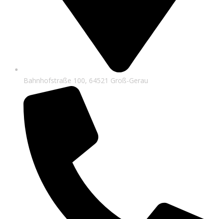
Bahnhofstraße 100, 64521 Groß-Gerau