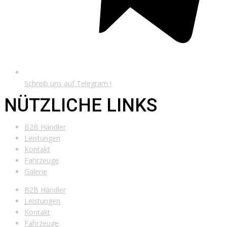
Schreib uns auf Telegram !
NÜTZLICHE LINKS
B2B Händler
Leistungen
Kontakt
Fahrzeuge
Galerie
B2B Händler
Leistungen
Kontakt
Fahrzeuge