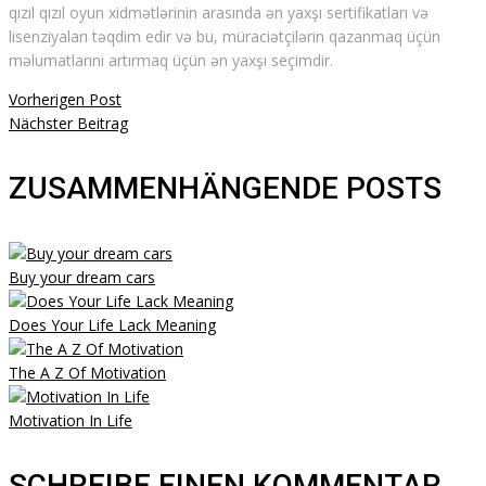
qızıl qızıl oyun xidmətlərinin arasında ən yaxşı sertifikatları və
lisenziyaları təqdim edir və bu, müraciətçilərin qazanmaq üçün
məlumatlarını artırmaq üçün ən yaxşı seçimdir.
Vorherigen Post
Nächster Beitrag
ZUSAMMENHÄNGENDE POSTS
Buy your dream cars
Does Your Life Lack Meaning
The A Z Of Motivation
Motivation In Life
SCHREIBE EINEN KOMMENTAR