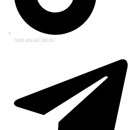
Folge uns auf TikTok !