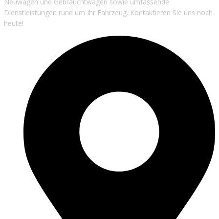
Neuwagen und Gebrauchtwagen sowie umfassende
Dienstleistungen rund um Ihr Fahrzeug. Kontaktieren Sie uns noch
heute!